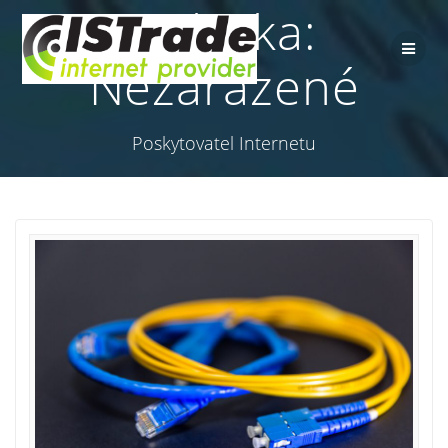
Rubrika:
Přeskočit
na
obsah
Nezařazené
Poskytovatel Internetu