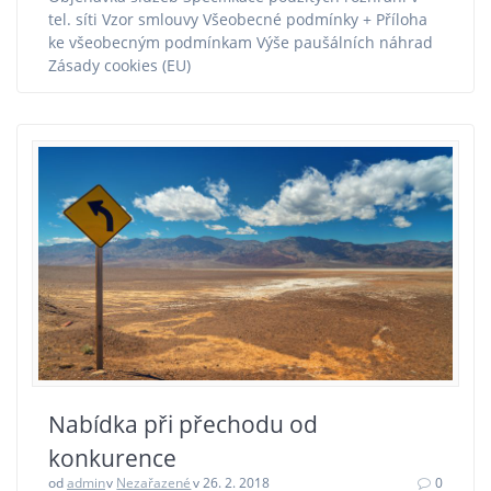
tel. síti Vzor smlouvy Všeobecné podmínky + Příloha
ke všeobecným podmínkam Výše paušálních náhrad
Zásady cookies (EU)
Nabídka při přechodu od
konkurence
od
admin
v
Nezařazené
v 26. 2. 2018
0