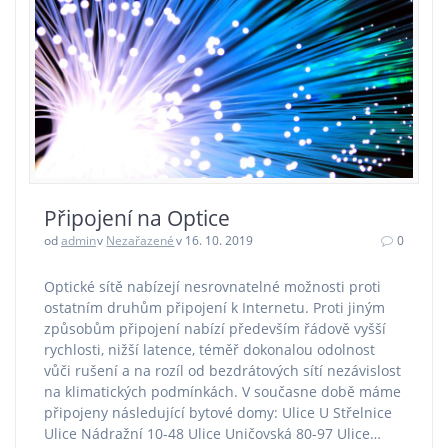
Připojení na Optice
od
admin
v
Nezařazené
v 16. 10. 2019
0
Optické sítě nabízejí nesrovnatelné možnosti proti
ostatním druhům připojení k Internetu. Proti jiným
způsobům připojení nabízí především řádově vyšší
rychlosti, nižší latence, téměř dokonalou odolnost
vůči rušení a na rozíl od bezdrátových sítí nezávislost
na klimatických podmínkách. V současne době máme
připojeny následující bytové domy: Ulice U Střelnice
Ulice Nádražní 10-48 Ulice Uničovská 80-97 Ulice…