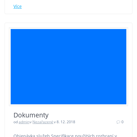
Více
Dokumenty
od
admin
v
Nezařazené
v 8. 12. 2018
0
Objenávka služeb Specifikace použitých rozhraní v