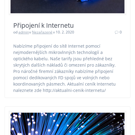
Připojení k Internetu
od
admin
v
Nezařazené
v 10. 2. 2020
0
Nabízíme připojení do sítě Internet pomocí
nejmodernějších mikrovlnných technologíí a
optického kabelu. Naše tarify jsou přehledné bez
skrytých dalších nákladů či omezení pro zákazníky.
Pro náročné firemní zákazníky nabízíme připojení
pomocí dedikovaných FD spojů ve volných nebo
koordinovaných pásmech. Aktualní ceník Internetu
naleznete zde http://aktualni-cenik-internetu/